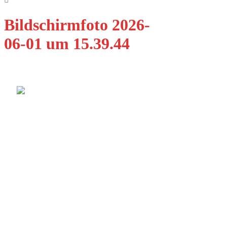
Bildschirmfoto 2026-
06-01 um 15.39.44
Qualität Fenster Augsburg GmbH
Ulmer Str. 11B
86356 Neusäß-Steppach
E-Mail: info@qfenster.de
Telefon: 0821 8858673
Dienstleistungen
Fenster
Türen
Design