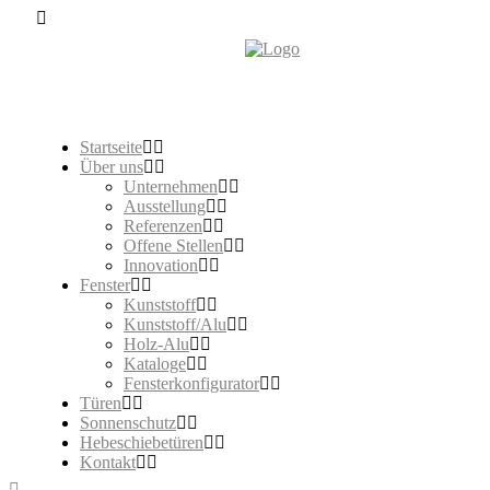
Startseite
Über uns
Unternehmen
Ausstellung
Referenzen
Offene Stellen
Innovation
Fenster
Kunststoff
Kunststoff/Alu
Holz-Alu
Kataloge
Fensterkonfigurator
Türen
Sonnenschutz
Hebeschiebetüren
Kontakt