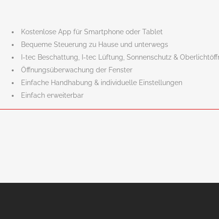
Kostenlose App für Smartphone oder Tablet
Bequeme Steuerung zu Hause und unterwegs
I-tec Beschattung, I-tec Lüftung, Sonnenschutz & Oberlichtöff
Öffnungsüberwachung der Fenster
Einfache Handhabung & individuelle Einstellungen
Einfach erweiterbar