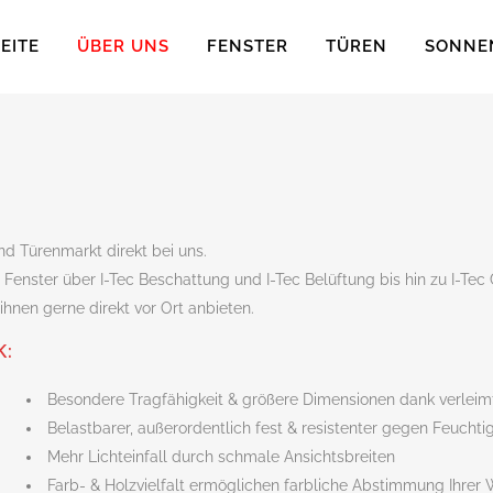
EITE
ÜBER UNS
FENSTER
TÜREN
SONNE
nd Türenmarkt direkt bei uns.
Fenster über I-Tec Beschattung und I-Tec Belüftung bis hin zu I-Tec 
ihnen gerne direkt vor Ort anbieten.
K:
Besondere Tragfähigkeit & größere Dimensionen dank verleim
Belastbarer, außerordentlich fest & resistenter gegen Feuchtig
Mehr Lichteinfall durch schmale Ansichtsbreiten
Farb- & Holzvielfalt ermöglichen farbliche Abstimmung Ihre