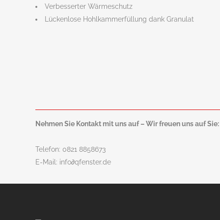
Verbesserter Wärmeschutz
Lückenlose Hohlkammerfüllung dank Granulat
Nehmen Sie Kontakt mit uns auf – Wir freuen uns auf Sie:
Telefon:
0821 8858673
E-Mail:
info
∂
qfenster.de