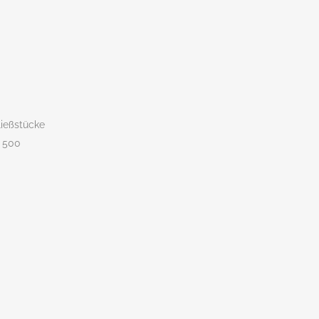
ließstücke
F 500