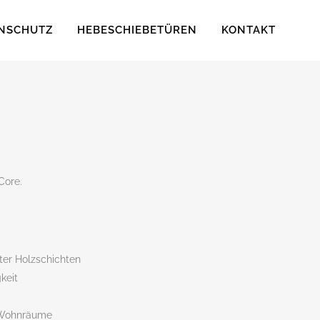
NSCHUTZ
HEBESCHIEBETÜREN
KONTAKT
Core.
ter Holzschichten
keit
r Wohnräume