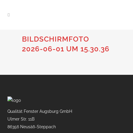
BILDSCHIRMFOTO
2026-06-01 UM 15.30.36
Qualität Fenster Augsburg GmbH
Ulmer Str. 11B
86356 Neusäß-Steppach