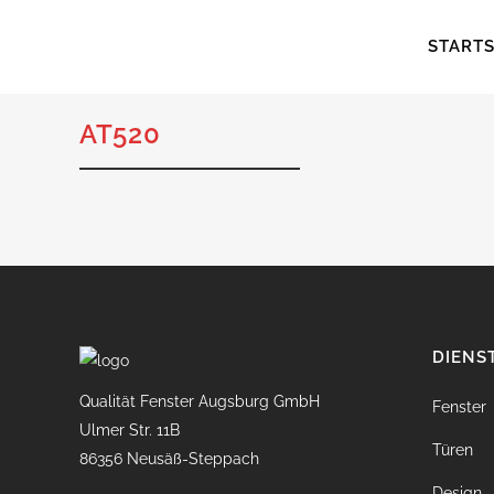
STARTS
AT520
DIENS
Qualität Fenster Augsburg GmbH
Fenster
Ulmer Str. 11B
Türen
86356 Neusäß-Steppach
Design