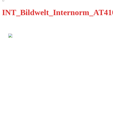
INT_Bildwelt_Internorm_AT41
Qualität Fenster Augsburg GmbH
Ulmer Str. 11B
86356 Neusäß-Steppach
E-Mail: info@qfenster.de
Telefon: 0821 8858673
Dienstleistungen
Fenster
Türen
Design
Innovation
Kataloge