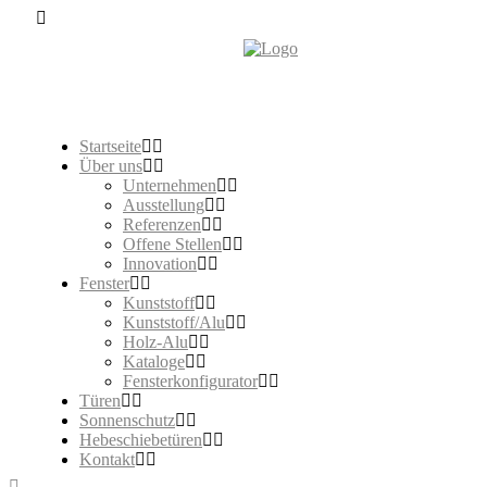
Startseite
Über uns
Unternehmen
Ausstellung
Referenzen
Offene Stellen
Innovation
Fenster
Kunststoff
Kunststoff/Alu
Holz-Alu
Kataloge
Fensterkonfigurator
Türen
Sonnenschutz
Hebeschiebetüren
Kontakt