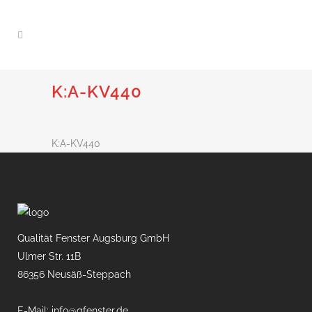
K:A-KV440
K:A-KV440
Qualität Fenster Augsburg GmbH
Ulmer Str. 11B
86356 Neusäß-Steppach
E-Mail: info@qfenster.de