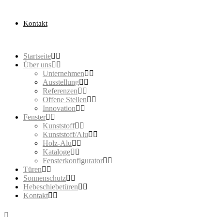
Kontakt
Startseite
Über uns
Unternehmen
Ausstellung
Referenzen
Offene Stellen
Innovation
Fenster
Kunststoff
Kunststoff/Alu
Holz-Alu
Kataloge
Fensterkonfigurator
Türen
Sonnenschutz
Hebeschiebetüren
Kontakt