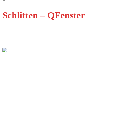
Schlitten – QFenster
Qualität Fenster Augsburg GmbH
Ulmer Str. 11B
86356 Neusäß-Steppach
E-Mail: info@qfenster.de
Telefon: 0821 8858673
Dienstleistungen
Fenster
Türen
Design
Innovation