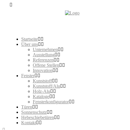
Startseite
Über uns
Unternehmen
Ausstellung
Referenzen
Offene Stellen
Innovation
Fenster
Kunststoff
Kunststoff/Alu
Holz-Alu
Kataloge
Fensterkonfigurator
Türen
Sonnenschutz
Hebeschiebetüren
Kontakt