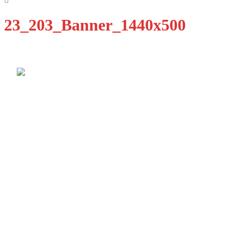
23_203_Banner_1440x500
Qualität Fenster Augsburg GmbH
Ulmer Str. 11B
86356 Neusäß-Steppach
E-Mail: info@qfenster.de
Telefon: 0821 8858673
Dienstleistungen
Fenster
Türen
Design
Innovation
Kataloge