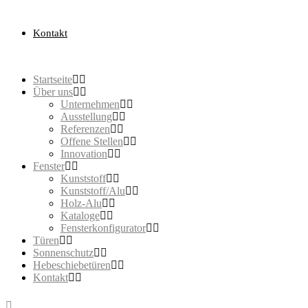
Kontakt
Startseite
Über uns
Unternehmen
Ausstellung
Referenzen
Offene Stellen
Innovation
Fenster
Kunststoff
Kunststoff/Alu
Holz-Alu
Kataloge
Fensterkonfigurator
Türen
Sonnenschutz
Hebeschiebetüren
Kontakt