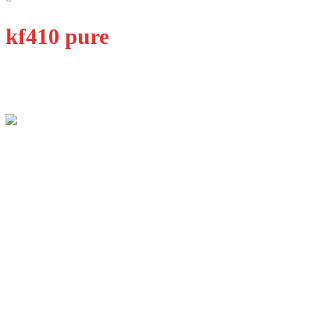
kf410 pure
Qualität Fenster Augsburg GmbH
Ulmer Str. 11B
86356 Neusäß-Steppach
E-Mail: info@qfenster.de
Telefon: 0821 8858673
Dienstleistungen
Fenster
Türen
Design
Innovation