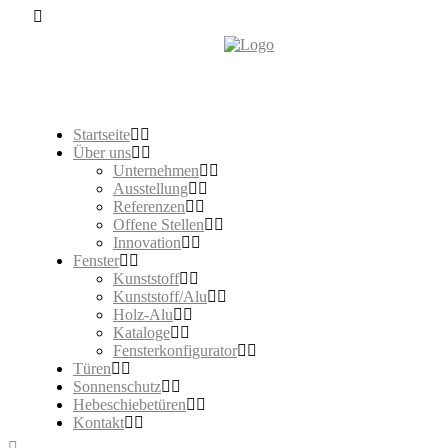
Startseite
Über uns
Unternehmen
Ausstellung
Referenzen
Offene Stellen
Innovation
Fenster
Kunststoff
Kunststoff/Alu
Holz-Alu
Kataloge
Fensterkonfigurator
Türen
Sonnenschutz
Hebeschiebetüren
Kontakt