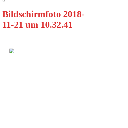
Bildschirmfoto 2018-
11-21 um 10.32.41
Qualität Fenster Augsburg GmbH
Ulmer Str. 11B
86356 Neusäß-Steppach
E-Mail: info@qfenster.de
Telefon: 0821 8858673
Dienstleistungen
Fenster
Türen
Design