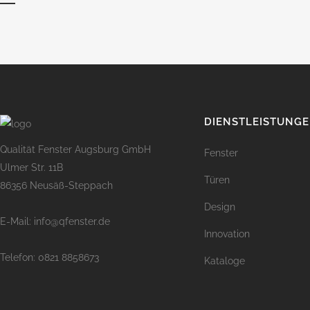
DIENSTLEISTUNG
Qualität Fenster Augsburg GmbH
Fenster
Ulmer Str. 11B
Türen
86356 Neusäß-Steppach
Design
E-Mail: info@qfenster.de
Innovation
Telefon: 0821 8858673
Kataloge