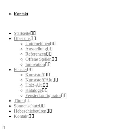
Kontakt
Startseite
Über uns
Unternehmen
Ausstellung
Referenzen
Offene Stellen
Innovation
Fenster
Kunststoff
Kunststoff/Alu
Holz-Alu
Kataloge
Fensterkonfigurator
Türen
Sonnenschutz
Hebeschiebetüren
Kontakt