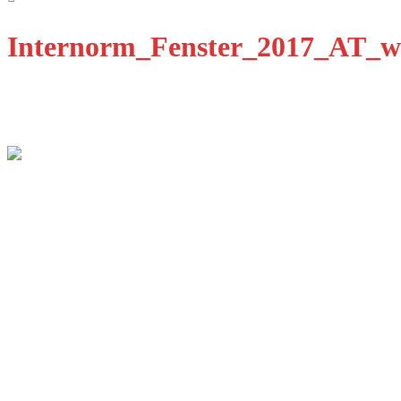
Internorm_Fenster_2017_AT_w
Qualität Fenster Augsburg GmbH
Ulmer Str. 11B
86356 Neusäß-Steppach
E-Mail: info@qfenster.de
Telefon: 0821 8858673
Dienstleistungen
Fenster
Türen
Design
Innovation