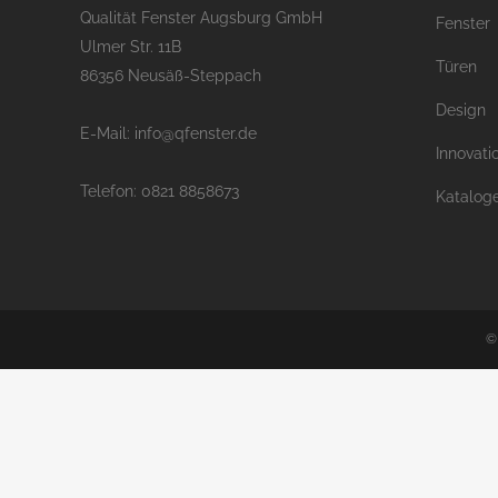
Qualität Fenster Augsburg GmbH
Fenster
Ulmer Str. 11B
Türen
86356 Neusäß-Steppach
Design
E-Mail: info@qfenster.de
Innovati
Telefon: 0821 8858673
Katalog
©