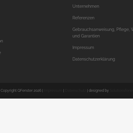
Unternehmen
Referenzen
Gebrauchsanweisung, Pflege, 
und Garantien
on
Impressum
e
Datenschutzerklärung
 Copyright QFenster
2026 |
Impressum
|
Datenschutz
| designed by
Solutionsforw