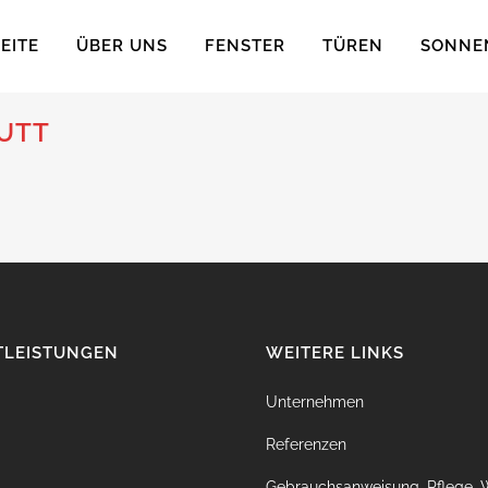
EITE
ÜBER UNS
FENSTER
TÜREN
SONNE
UTT
TLEISTUNGEN
WEITERE LINKS
Unternehmen
Referenzen
Gebrauchsanweisung, Pflege, 