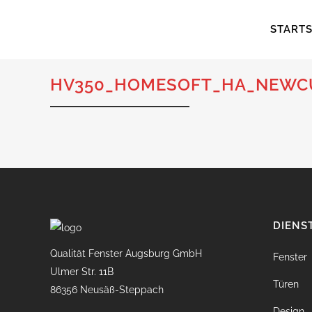
STARTS
HV350_HOMESOFT_HA_NEWC
DIENS
Qualität Fenster Augsburg GmbH
Fenster
Ulmer Str. 11B
Türen
86356 Neusäß-Steppach
Design