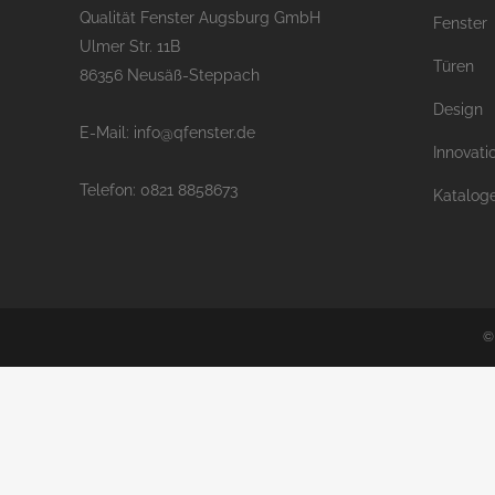
Qualität Fenster Augsburg GmbH
Fenster
Ulmer Str. 11B
Türen
86356 Neusäß-Steppach
Design
E-Mail: info@qfenster.de
Innovati
Telefon: 0821 8858673
Katalog
©