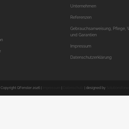
Unternehmen
Referenzen
Gebrauchsanweisung, Pflege, 
und Garantien
on
Impressum
e
Datenschutzerklärung
 Copyright QFenster
2026 |
Impressum
|
Datenschutz
| designed by
Solutionsforw