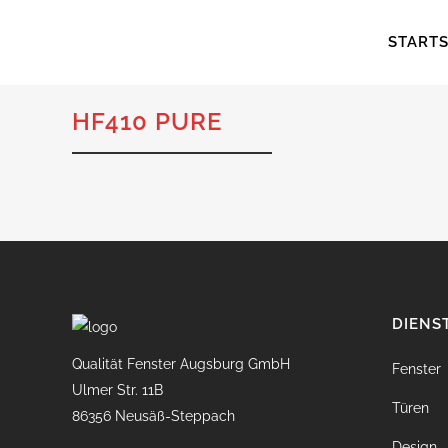
STARTS
HF410 PURE
DIENS
Qualität Fenster Augsburg GmbH
Fenster
Ulmer Str. 11B
Türen
86356 Neusäß-Steppach
Design