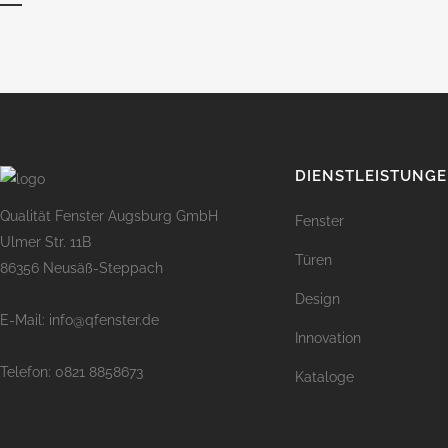
DIENSTLEISTUNG
Qualität Fenster Augsburg GmbH
Fenster
Ulmer Str. 11B
Türen
86356 Neusäß-Steppach
Design
E-Mail: info@qfenster.de
Innovation
Telefon: 0821 8858673
Kataloge