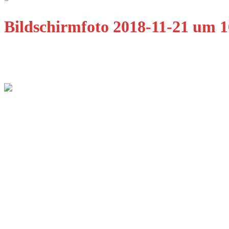
Bildschirmfoto 2018-11-21 um 1
Qualität Fenster Augsburg GmbH
Ulmer Str. 11B
86356 Neusäß-Steppach
E-Mail: info@qfenster.de
Telefon: 0821 8858673
Dienstleistungen
Fenster
Türen
Design
Innovation