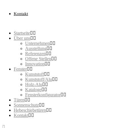
Kontakt
Startseite
Über uns
Unternehmen
Ausstellung
Referenzen
Offene Stellen
Innovation
Fenster
Kunststoff
Kunststoff/Alu
Holz-Alu
Kataloge
Fensterkonfigurator
Türen
Sonnenschutz
Hebeschiebetüren
Kontakt