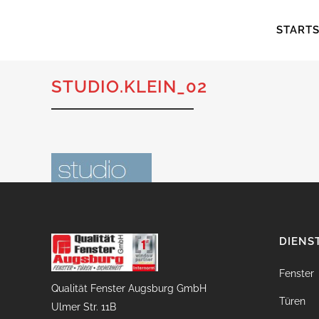
STARTS
STUDIO.KLEIN_02
DIENS
Fenster
Qualität Fenster Augsburg GmbH
Türen
Ulmer Str. 11B