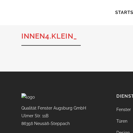
STARTS
INNEN4.KLEIN_
DIENS
Qualität Fenster Augsburg GmbH
Fenster
Ulmer Str. 11B
Türen
86356 Neusäß-Steppach
Design