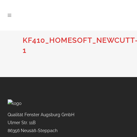
KF410_HOMESOFT_NEWCUTT
1
Qualität Fenster Augsburg GmbH
Ulmer Str. 11B
86356 Neusäß-Steppach